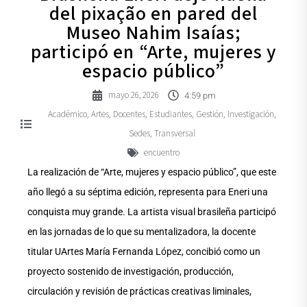
del pixação en pared del
Museo Nahim Isaías;
participó en “Arte, mujeres y
espacio público”
mayo 26, 2026
4:59 pm
Académico
Artes
Docentes
Estudiantes
Gestión
Investigación
,
,
,
,
,
,
Sedes
Transversal
,
encuentro
La realización de “Arte, mujeres y espacio público”, que este
año llegó a su séptima edición, representa para Eneri una
conquista muy grande. La artista visual brasileña participó
en las jornadas de lo que su mentalizadora, la docente
titular UArtes María Fernanda López, concibió como un
proyecto sostenido de investigación, producción,
circulación y revisión de prácticas creativas liminales,