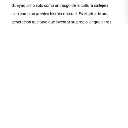
Guayaquil no solo como un rasgo de la cultura callejera,
sino como un archivo histórico visual. Es el grito de una
generación que tuvo que inventar su propio lenguaje tras
ver a sus familias partir. “Esta no es una exhibición”,
expresó en la inauguración la docente UArtes, asegurando
que era un ritual, “una acción de gracias por todas nuestras
hermanas que han transgredido el orden desde tiempos
inmemorables. Esto es un rezo, un altar y un legado. Lo me
que ancla. Lo que me inspira. Ayer hoy y siempre, la calle”.