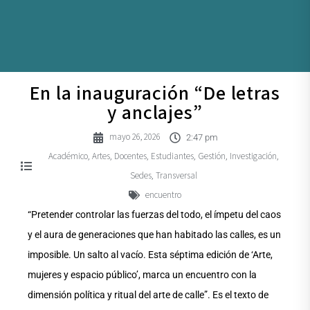
En la inauguración “De letras
y anclajes”
mayo 26, 2026
2:47 pm
Académico
Artes
Docentes
Estudiantes
Gestión
Investigación
,
,
,
,
,
,
Sedes
Transversal
,
encuentro
“Pretender controlar las fuerzas del todo, el ímpetu del caos
y el aura de generaciones que han habitado las calles, es un
imposible. Un salto al vacío. Esta séptima edición de ‘Arte,
mujeres y espacio público’, marca un encuentro con la
dimensión política y ritual del arte de calle”. Es el texto de