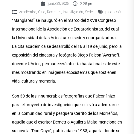
junio 29, 2026
2:25 pm
Académico
Cine
Docentes
Investigación
Sedes
producción
,
,
,
,
“Manglares” se inauguró en el marco del XXVII Congreso
Internacional de la Asociación de Ecuatorianistas, del cual
la Universidad de las Artes fue su sede y coorganizadora.
La cita académica se desarrolló del 16 al 19 de junio, pero la
exposición del cineasta y fotógrafo Diego Falconí Averhoff,
docente UArtes, permanecerá abierta hasta finales de este
mes mostrando en imágenes ecosistemas que sostienen
vida, cultura y memoria.
Son 30 de las innumerables fotografías que Falconí hizo
para el proyecto de investigación que lo llevó a adentrarse
en la comunidad rural y pesquera Cerrito de los Morreños,
aquella que el escritor Demetrio Aguilera Malta menciona en
su novela “Don Goyo”, publicada en 1933; aquella donde se