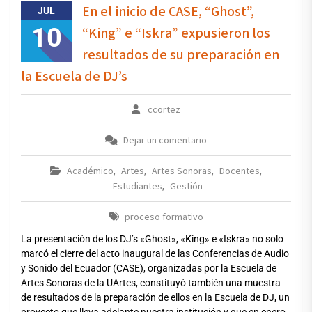
En el inicio de CASE, “Ghost”,
JUL
10
“King” e “Iskra” expusieron los
resultados de su preparación en
la Escuela de DJ’s
ccortez
Dejar un comentario
Académico
Artes
Artes Sonoras
Docentes
,
,
,
,
Estudiantes
Gestión
,
proceso formativo
La presentación de los DJ’s «Ghost», «King» e «Iskra» no solo
marcó el cierre del acto inaugural de las Conferencias de Audio
y Sonido del Ecuador (CASE), organizadas por la Escuela de
Artes Sonoras de la UArtes, constituyó también una muestra
de resultados de la preparación de ellos en la Escuela de DJ, un
proyecto que lleva adelante nuestra institución y que en enero