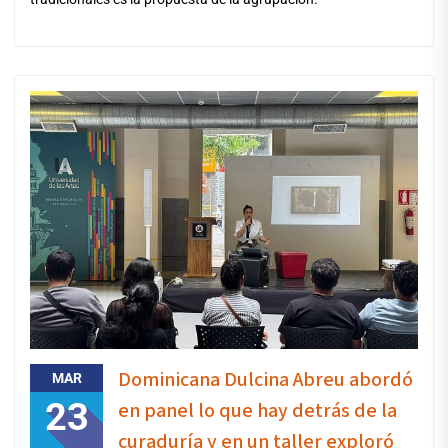
Dominicana Dulcina Abreu abordó
MAR
23
en panel lo que hay detrás de la
curaduría y en un taller exploró