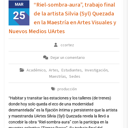
“Riel-sombra-aura”, trabajo final
MAR
25
de la artista Silvia (Syl) Quezada
en la Maestría en Artes Visuales y
Nuevos Medios UArtes
ccortez
Dejar un comentario
Académico
Artes
Estudiantes
Investigación
,
,
,
,
Maestrías
Sedes
,
producción
“Habitar y transitar las estaciones y los talleres (de trenes)
donde hoy solo queda el eco de una modernidad
desmantelada” es la fijación íntima y persistente que la artista
y maestranda UArtes Silvia (Syl) Quezada revela la llevó a
concebir la obra “Riel-sombra-aura” con la participa en la
muestra colectiva “Tierras Raras”. Su trabajo final del