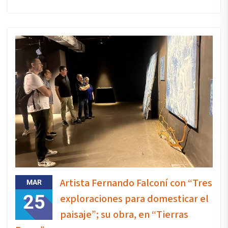
Artista Fernando Falconí con “Tres
MAR
25
exploraciones para domesticar el
paisaje”; su obra, en “Tierras