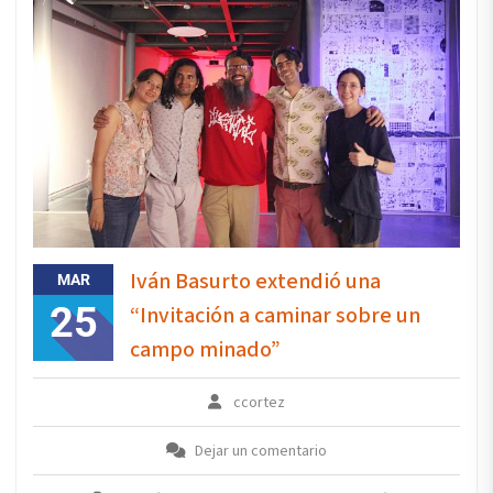
Iván Basurto extendió una
MAR
25
“Invitación a caminar sobre un
campo minado”
ccortez
Dejar un comentario