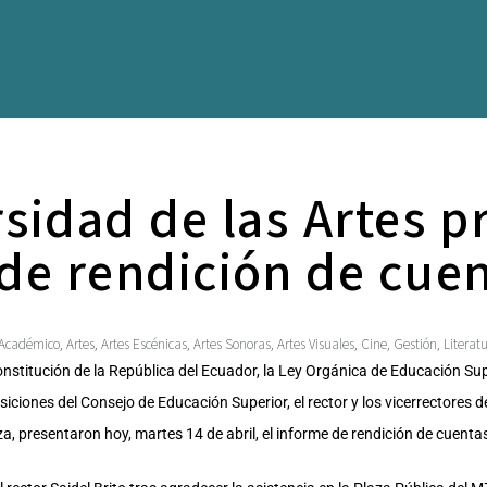
sidad de las Artes p
de rendición de cue
Académico
Artes
Artes Escénicas
Artes Sonoras
Artes Visuales
Cine
Gestión
Literat
,
,
,
,
,
,
,
onstitución de la República del Ecuador, la Ley Orgánica de Educación Sup
iciones del Consejo de Educación Superior, el rector y los vicerrectores d
iza, presentaron hoy, martes 14 de abril, el informe de rendición de cuent