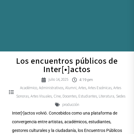
Los encuentros públicos de
Inter[•]actos
julio 14, 2025
4:19 pm
Académico
Administrativos
Alumni
Artes
Artes Escénicas
Artes
,
,
,
,
,
Sonoras
Artes Visuales
Cine
Docentes
Estudiantes
Literatura
Sedes
,
,
,
,
,
,
producción
Inter[•]actos volvió. Concebidos como una plataforma de
convergencia entre artistas, académicos, estudiantes,
gestores culturales y la ciudadanía, los Encuentros Públicos