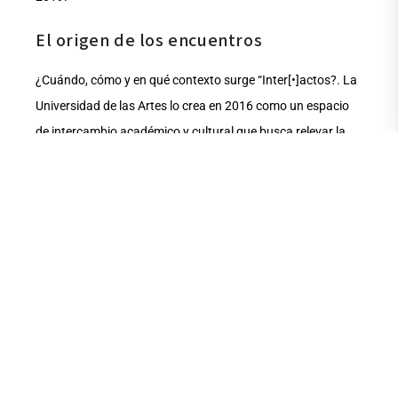
El origen de los encuentros
¿Cuándo, cómo y en qué contexto surge “Inter[•]actos?. La
Universidad de las Artes lo crea en 2016 como un espacio
de intercambio académico y cultural que busca relevar la
importancia del arte en el espacio público y su relación con
la transformación social, visibilizando prácticas artísticas e
intercambiando experiencias y saberes. Se desarrolló
también en 2017, 2018 y 2019.
La Universidad de las Artes retoma en este 2025
Inter[•]actos apuntando a fomentar la experimentación,
producción e investigación artística en torno a los
“Habitares”, como espacios donde se desarrolla la vida, y
tres ejes temáticos: Arte, tecnología e innovación;