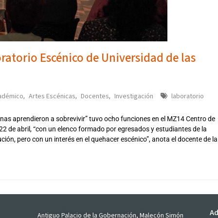
oratorio Escénico de Universidad de las
adémico
Artes Escénicas
Docentes
Investigación
laboratorio
,
,
,
uanas aprendieron a sobrevivir” tuvo ocho funciones en el MZ14 Centro de
22 de abril, “con un elenco formado por egresados y estudiantes de la
ución, pero con un interés en el quehacer escénico”, anota el docente de la
Ad
Antiguo Palacio de la Gobernación, Malecón Simón