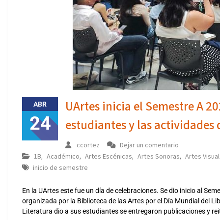
UArtes inicia el Semestre A 2
ABR
24
estudiantes y las actividades 
ccortez
Dejar un comentario
1B
Académico
Artes Escénicas
Artes Sonoras
Artes Visua
,
,
,
,
inicio de semestre
En la UArtes este fue un día de celebraciones. Se dio inicio al Sem
organizada por la Biblioteca de las Artes por el Día Mundial del Li
Literatura dio a sus estudiantes se entregaron publicaciones y r