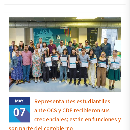
Representantes estudiantiles
MAY
07
ante OCS y CDE recibieron sus
credenciales; están en funciones y
son parte del cogobierno