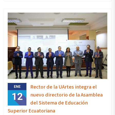
Rector de la UArtes integra el
ENE
12
nuevo directorio de la Asamblea
del Sistema de Educación
Superior Ecuatoriana