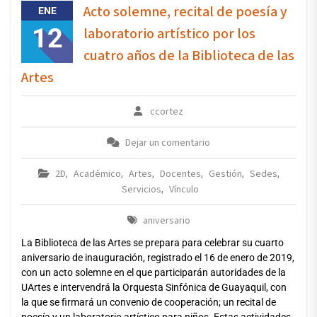
Acto solemne, recital de poesía y
ENE
12
laboratorio artístico por los
cuatro años de la Biblioteca de las
Artes
ccortez
Dejar un comentario
2D
Académico
Artes
Docentes
Gestión
Sedes
,
,
,
,
,
,
Servicios
Vínculo
,
aniversario
La Biblioteca de las Artes se prepara para celebrar su cuarto
aniversario de inauguración, registrado el 16 de enero de 2019,
con un acto solemne en el que participarán autoridades de la
UArtes e intervendrá la Orquesta Sinfónica de Guayaquil, con
la que se firmará un convenio de cooperación; un recital de
poesía y un laboratorio artístico para niños. Estas actividades