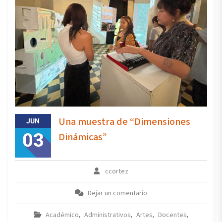
Una muestra de “Dimensiones
JUN
03
Dinámicas”
ccortez
Dejar un comentario
Académico
Administrativos
Artes
Docentes
,
,
,
,