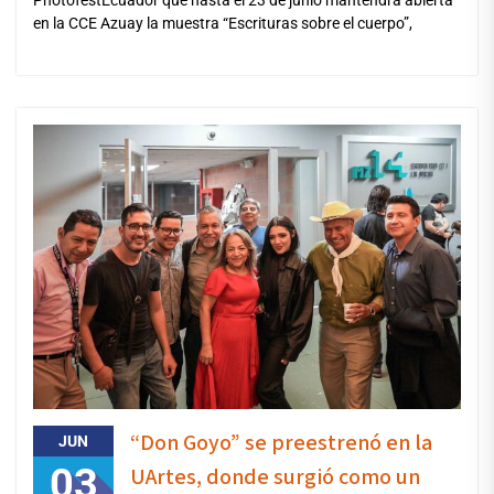
en la CCE Azuay la muestra “Escrituras sobre el cuerpo”,
“Don Goyo” se preestrenó en la
JUN
03
UArtes, donde surgió como un