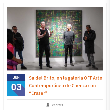
Saidel Brito, en la galería OFF Arte
JUN
03
Contemporáneo de Cuenca con
“Eraser”
ccortez