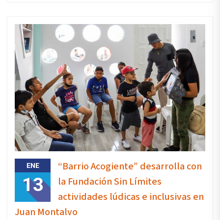
“Barrio Acogiente” desarrolla con
ENE
13
la Fundación Sin Límites
actividades lúdicas e inclusivas en
Juan Montalvo