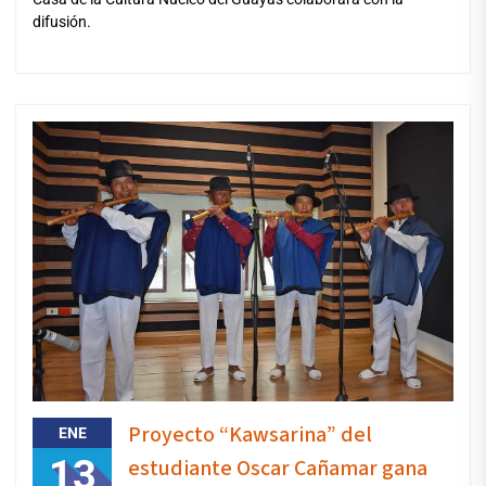
difusión.
Proyecto “Kawsarina” del
ENE
13
estudiante Oscar Cañamar gana