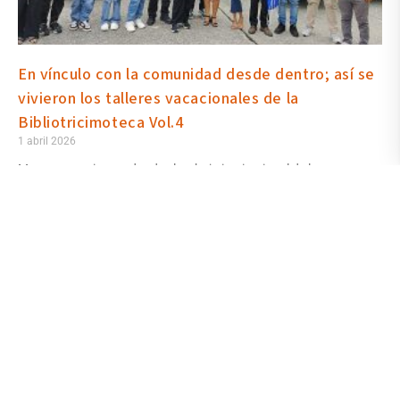
En vínculo con la comunidad desde dentro; así se
vivieron los talleres vacacionales de la
Bibliotricimoteca Vol.4
1 abril 2026
Marzo es un tiempo donde el trabajo institucional de la
Universidad de las Artes toma otro ritmo, especialmente por el
periodo de merecidas vacaciones. Sin embargo, las actividades
programadas en torno al proyecto Bibliotricimoteca Vol. 4, tuvo
entre el 9 al 28 del mencionado mes, una de sus mayores
actividades: la mediación artística (talleres de artes) para niños y
jóvenes de la comunidad de Monte Sinaí.
Leer más